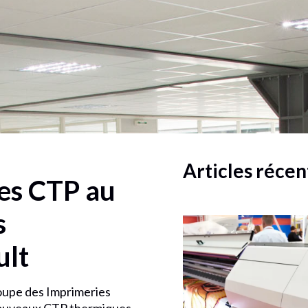
Articles récen
es CTP au
s
ult
oupe des Imprimeries