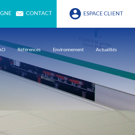
CONTACT
IGNE
ESPACE CLIENT
AO
Références
Environnement
Actualités