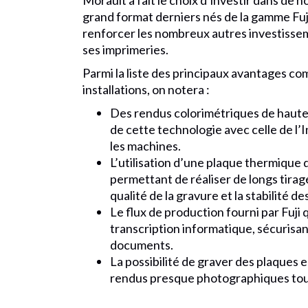
Morault a fait le choix d’investir dans d
grand format derniers nés de la gamme Fuji
renforcer les nombreux autres investisse
ses imprimeries.
Parmi la liste des principaux avantages co
installations, on notera :
Des rendus colorimétriques de haute
de cette technologie avec celle de l’I
les machines.
L’utilisation d’une plaque thermique 
permettant de réaliser de longs tirag
qualité de la gravure et la stabilité de
Le flux de production fourni par Fuji qu
transcription informatique, sécurisant
documents.
La possibilité de graver des plaques 
rendus presque photographiques tout 