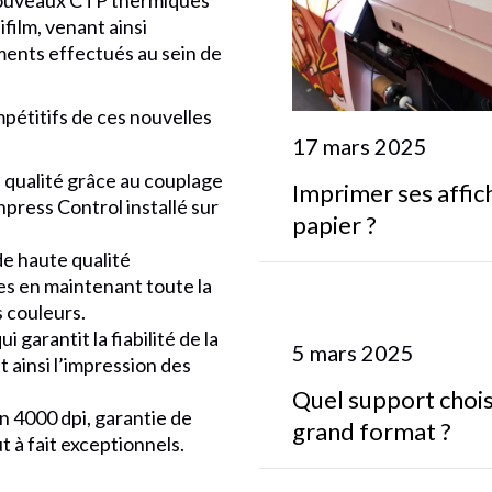
e nouveaux CTP thermiques
film, venant ainsi
ments effectués au sein de
mpétitifs de ces nouvelles
17 mars 2025
 qualité grâce au couplage
Imprimer ses affich
npress Control installé sur
papier ?
de haute qualité
es en maintenant toute la
s couleurs.
i garantit la fiabilité de la
5 mars 2025
 ainsi l’impression des
Quel support chois
en 4000 dpi, garantie de
grand format ?
à fait exceptionnels.