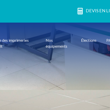
DEVIS EN L
 des imprimeries
Nos
Élections
P
lt
équipements