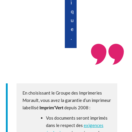
i
q
u
e
.
En choisissant le Groupe des Imprimeries
Morault, vous avez la garantie d’un imprimeur
labellisé
depuis 2008 :
Imprim’Vert
Vos documents seront imprimés
dans le respect des
exigences