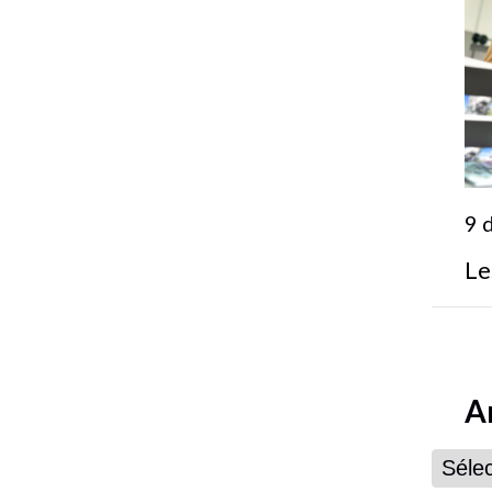
9 
Le
A