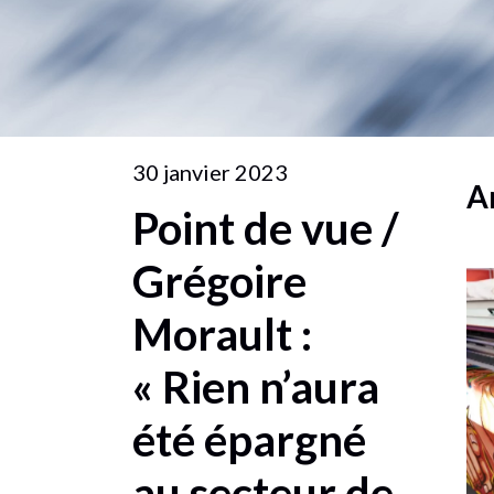
30 janvier 2023
A
Point de vue /
Grégoire
Morault :
« Rien n’aura
été épargné
au secteur de