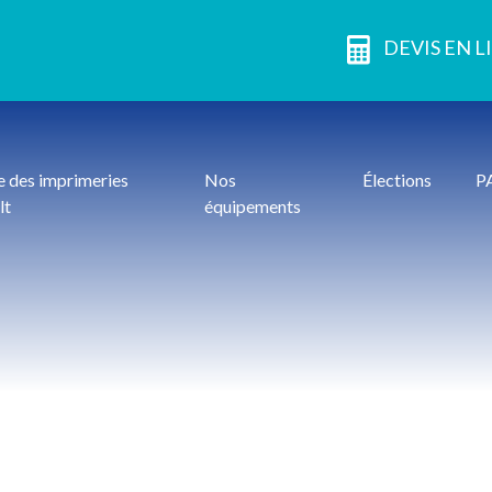
DEVIS EN L
 des imprimeries
Nos
Élections
P
lt
équipements