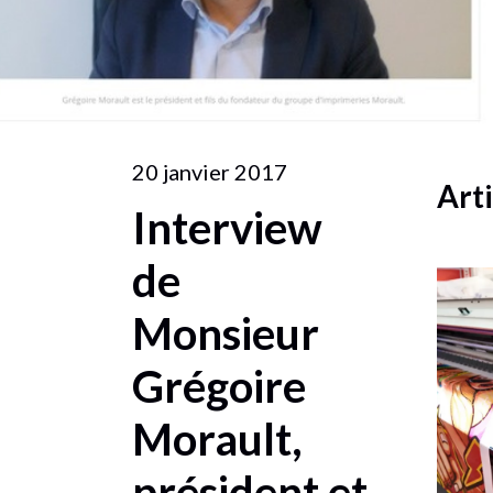
20 janvier 2017
Arti
Interview
de
Monsieur
Grégoire
Morault,
président et