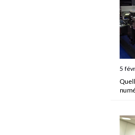
5 fév
Quell
numé