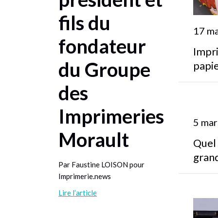
fils du
17 m
fondateur
Impri
du Groupe
papie
des
Imprimeries
5 mar
Morault
Quel 
gran
Par Faustine LOISON pour
Imprimerie.news
Lire l’article