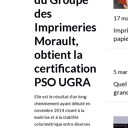
des
17 m
Imprimeries
Impri
Morault,
papie
obtient la
certification
5 mar
PSO UGRA
Quel 
gran
Elle est le résultat d’un long
cheminement ayant débuté en
novembre 2014 visant à la
maitrise et à la stabilité
colorimétrique entre diverses